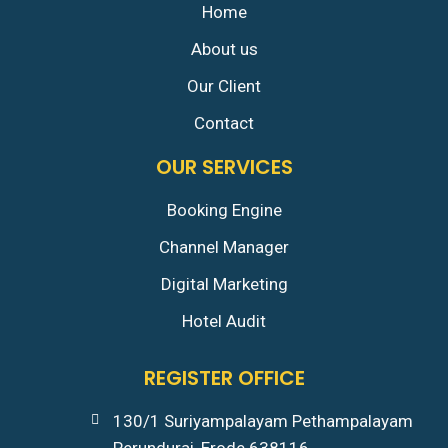
Home
About us
Our Client
Contact
OUR SERVICES
Booking Engine
Channel Manager
Digital Marketing
Hotel Audit
REGISTER OFFICE
130/1 Suriyampalayam Pethampalayam
Perundurai, Erode 638116