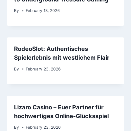
By
February 18, 2026
RodeoSlot: Authentisches
Spielerlebnis mit westlichem Flair
By
February 23, 2026
Lizaro Casino – Euer Partner für
hochwertiges Online-Glücksspiel
By
February 23, 2026