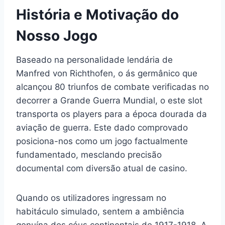
História e Motivação do
Nosso Jogo
Baseado na personalidade lendária de
Manfred von Richthofen, o ás germânico que
alcançou 80 triunfos de combate verificadas no
decorrer a Grande Guerra Mundial, o este slot
transporta os players para a época dourada da
aviação de guerra. Este dado comprovado
posiciona-nos como um jogo factualmente
fundamentado, mesclando precisão
documental com diversão atual de casino.
Quando os utilizadores ingressam no
habitáculo simulado, sentem a ambiência
genuína dos céus continentais de 1917-1918. A