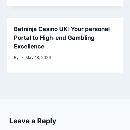
Betninja Casino UK: Your personal
Portal to High-end Gambling
Excellence
By
May 18, 2026
Leave a Reply