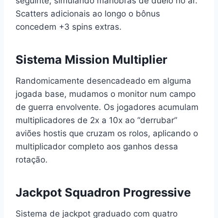
seguinte, simulando manobras de duelo no ar.
Scatters adicionais ao longo o bônus
concedem +3 spins extras.
Sistema Mission Multiplier
Randomicamente desencadeado em alguma
jogada base, mudamos o monitor num campo
de guerra envolvente. Os jogadores acumulam
multiplicadores de 2x a 10x ao “derrubar”
aviões hostis que cruzam os rolos, aplicando o
multiplicador completo aos ganhos dessa
rotação.
Jackpot Squadron Progressive
Sistema de jackpot graduado com quatro