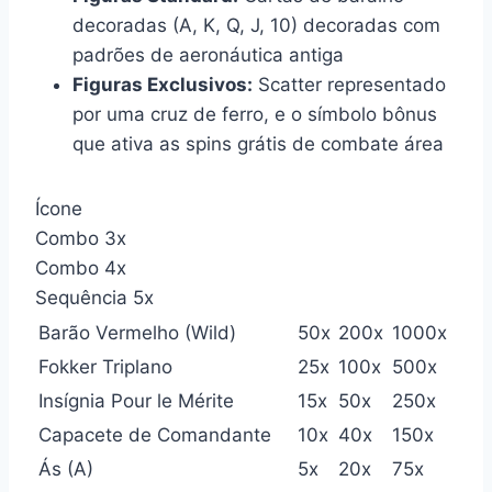
decoradas (A, K, Q, J, 10) decoradas com
padrões de aeronáutica antiga
Figuras Exclusivos:
Scatter representado
por uma cruz de ferro, e o símbolo bônus
que ativa as spins grátis de combate área
Ícone
Combo 3x
Combo 4x
Sequência 5x
Barão Vermelho (Wild)
50x
200x
1000x
Fokker Triplano
25x
100x
500x
Insígnia Pour le Mérite
15x
50x
250x
Capacete de Comandante
10x
40x
150x
Ás (A)
5x
20x
75x