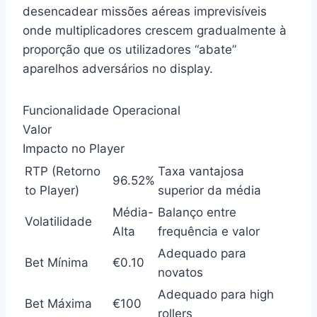
desencadear missões aéreas imprevisíveis
onde multiplicadores crescem gradualmente à
proporção que os utilizadores “abate”
aparelhos adversários no display.
Funcionalidade Operacional
Valor
Impacto no Player
RTP (Retorno
Taxa vantajosa
96.52%
to Player)
superior da média
Média-
Balanço entre
Volatilidade
Alta
frequência e valor
Adequado para
Bet Mínima
€0.10
novatos
Adequado para high
Bet Máxima
€100
rollers