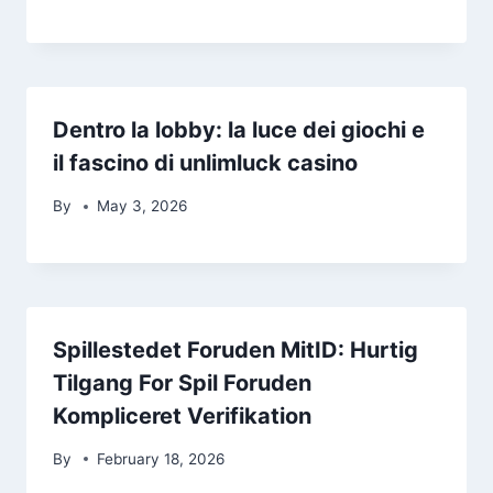
Dentro la lobby: la luce dei giochi e
il fascino di unlimluck casino
By
May 3, 2026
Spillestedet Foruden MitID: Hurtig
Tilgang For Spil Foruden
Kompliceret Verifikation
By
February 18, 2026