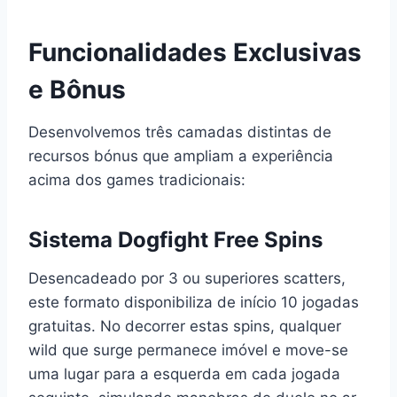
Funcionalidades Exclusivas
e Bônus
Desenvolvemos três camadas distintas de
recursos bónus que ampliam a experiência
acima dos games tradicionais:
Sistema Dogfight Free Spins
Desencadeado por 3 ou superiores scatters,
este formato disponibiliza de início 10 jogadas
gratuitas. No decorrer estas spins, qualquer
wild que surge permanece imóvel e move-se
uma lugar para a esquerda em cada jogada