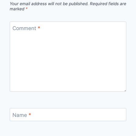
Your email address will not be published.
Required fields are
marked
*
Comment
*
Name
*