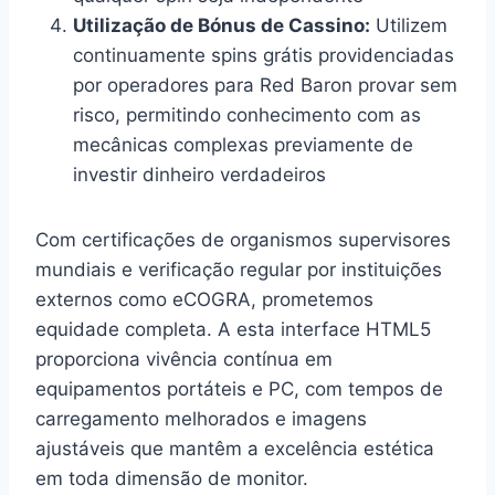
Utilização de Bónus de Cassino:
Utilizem
continuamente spins grátis providenciadas
por operadores para Red Baron provar sem
risco, permitindo conhecimento com as
mecânicas complexas previamente de
investir dinheiro verdadeiros
Com certificações de organismos supervisores
mundiais e verificação regular por instituições
externos como eCOGRA, prometemos
equidade completa. A esta interface HTML5
proporciona vivência contínua em
equipamentos portáteis e PC, com tempos de
carregamento melhorados e imagens
ajustáveis que mantêm a excelência estética
em toda dimensão de monitor.