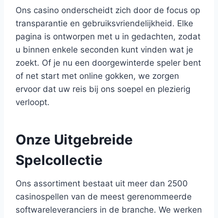
Ons casino onderscheidt zich door de focus op
transparantie en gebruiksvriendelijkheid. Elke
pagina is ontworpen met u in gedachten, zodat
u binnen enkele seconden kunt vinden wat je
zoekt. Of je nu een doorgewinterde speler bent
of net start met online gokken, we zorgen
ervoor dat uw reis bij ons soepel en plezierig
verloopt.
Onze Uitgebreide
Spelcollectie
Ons assortiment bestaat uit meer dan 2500
casinospellen van de meest gerenommeerde
softwareleveranciers in de branche. We werken