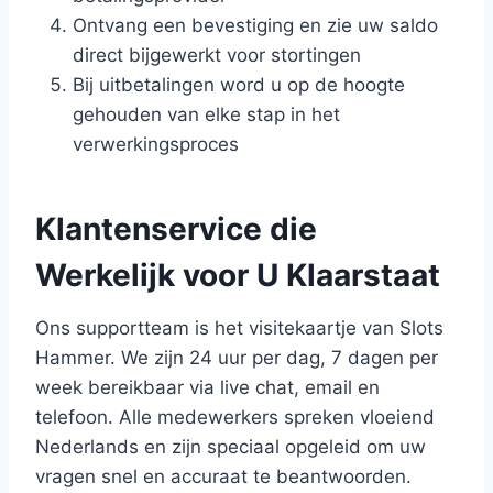
Ontvang een bevestiging en zie uw saldo
direct bijgewerkt voor stortingen
Bij uitbetalingen word u op de hoogte
gehouden van elke stap in het
verwerkingsproces
Klantenservice die
Werkelijk voor U Klaarstaat
Ons supportteam is het visitekaartje van Slots
Hammer. We zijn 24 uur per dag, 7 dagen per
week bereikbaar via live chat, email en
telefoon. Alle medewerkers spreken vloeiend
Nederlands en zijn speciaal opgeleid om uw
vragen snel en accuraat te beantwoorden.