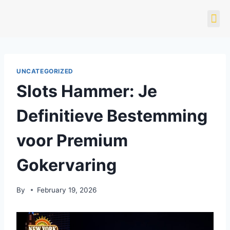
UNCATEGORIZED
Slots Hammer: Je
Definitieve Bestemming
voor Premium
Gokervaring
By
February 19, 2026