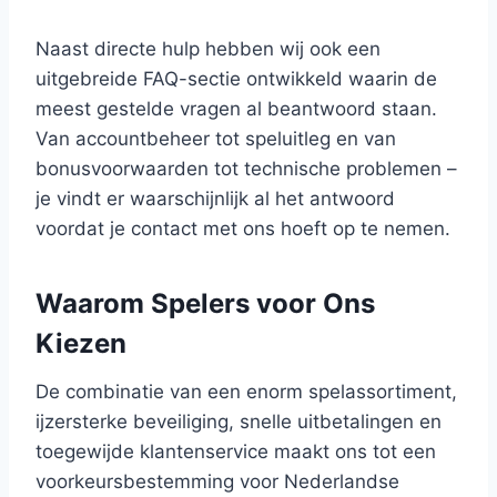
Naast directe hulp hebben wij ook een
uitgebreide FAQ-sectie ontwikkeld waarin de
meest gestelde vragen al beantwoord staan.
Van accountbeheer tot speluitleg en van
bonusvoorwaarden tot technische problemen –
je vindt er waarschijnlijk al het antwoord
voordat je contact met ons hoeft op te nemen.
Waarom Spelers voor Ons
Kiezen
De combinatie van een enorm spelassortiment,
ijzersterke beveiliging, snelle uitbetalingen en
toegewijde klantenservice maakt ons tot een
voorkeursbestemming voor Nederlandse