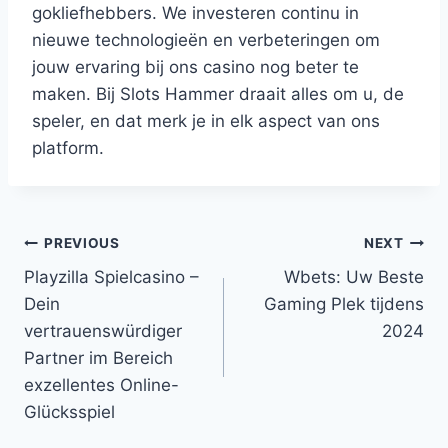
gokliefhebbers. We investeren continu in
nieuwe technologieën en verbeteringen om
jouw ervaring bij ons casino nog beter te
maken. Bij Slots Hammer draait alles om u, de
speler, en dat merk je in elk aspect van ons
platform.
PREVIOUS
NEXT
Playzilla Spielcasino –
Wbets: Uw Beste
Dein
Gaming Plek tijdens
vertrauenswürdiger
2024
Partner im Bereich
exzellentes Online-
Glücksspiel