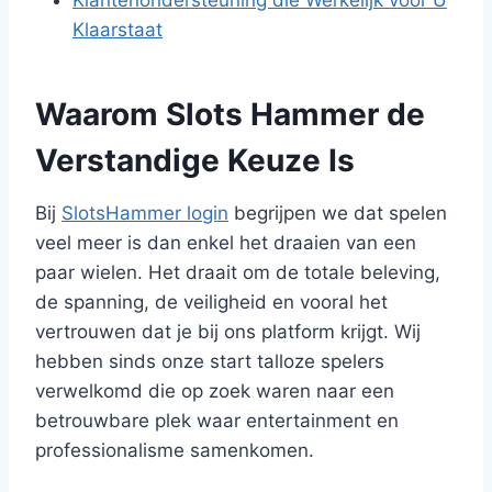
Klantenondersteuning die Werkelijk voor U
Klaarstaat
Waarom Slots Hammer de
Verstandige Keuze Is
Bij
SlotsHammer login
begrijpen we dat spelen
veel meer is dan enkel het draaien van een
paar wielen. Het draait om de totale beleving,
de spanning, de veiligheid en vooral het
vertrouwen dat je bij ons platform krijgt. Wij
hebben sinds onze start talloze spelers
verwelkomd die op zoek waren naar een
betrouwbare plek waar entertainment en
professionalisme samenkomen.