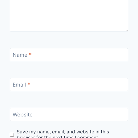
Name
*
Email
*
Website
Save my name, email, and website in this
browser for the next time I comment.