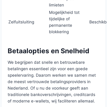
limieten
Mogelijkheid tot
tijdelijke of
Zelfuitsluiting
Beschikb
permanente
blokkering
Betaalopties en Snelheid
We begrijpen dat snelle en betrouwbare
betalingen essentieel zijn voor een goede
speelervaring. Daarom werken we samen met
de meest vertrouwde betalingsproviders in
Nederland. Of u nu de voorkeur geeft aan
traditionele bankoverschrijvingen, creditcards
of moderne e-wallets, wij faciliteren allemaal.