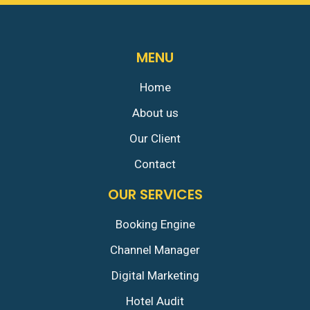
MENU
Home
About us
Our Client
Contact
OUR SERVICES
Booking Engine
Channel Manager
Digital Marketing
Hotel Audit