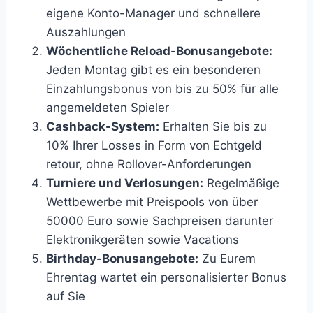
eigene Konto-Manager und schnellere
Auszahlungen
Wöchentliche Reload-Bonusangebote:
Jeden Montag gibt es ein besonderen
Einzahlungsbonus von bis zu 50% für alle
angemeldeten Spieler
Cashback-System:
Erhalten Sie bis zu
10% Ihrer Losses in Form von Echtgeld
retour, ohne Rollover-Anforderungen
Turniere und Verlosungen:
Regelmäßige
Wettbewerbe mit Preispools von über
50000 Euro sowie Sachpreisen darunter
Elektronikgeräten sowie Vacations
Birthday-Bonusangebote:
Zu Eurem
Ehrentag wartet ein personalisierter Bonus
auf Sie