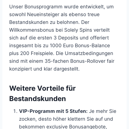
Unser Bonusprogramm wurde entwickelt, um
sowohl Neueinsteiger als ebenso treue
Bestandskunden zu belohnen. Der
Willkommensbonus bei Solely Spins verteilt
sich auf die ersten 3 Deposits und offeriert
insgesamt bis zu 1000 Euro Bonus-Balance
plus 200 Freispiele. Die Umsatzbedingungen
sind mit einem 35-fachen Bonus-Rollover fair
konzipiert und klar dargestellt.
Weitere Vorteile für
Bestandskunden
VIP-Programm mit 5 Stufen:
Je mehr Sie
zocken, desto höher klettern Sie auf und
bekommen exclusive Bonusangebote,