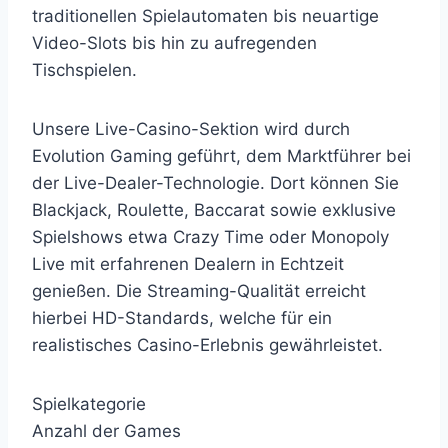
traditionellen Spielautomaten bis neuartige
Video-Slots bis hin zu aufregenden
Tischspielen.
Unsere Live-Casino-Sektion wird durch
Evolution Gaming geführt, dem Marktführer bei
der Live-Dealer-Technologie. Dort können Sie
Blackjack, Roulette, Baccarat sowie exklusive
Spielshows etwa Crazy Time oder Monopoly
Live mit erfahrenen Dealern in Echtzeit
genießen. Die Streaming-Qualität erreicht
hierbei HD-Standards, welche für ein
realistisches Casino-Erlebnis gewährleistet.
Spielkategorie
Anzahl der Games