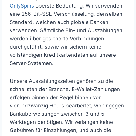
OnlySpins
oberste Bedeutung. Wir verwenden
eine 256-Bit-SSL-Verschlüsselung, denselben
Standard, welchen auch globale Banken
verwenden. Sämtliche Ein- und Auszahlungen
werden über gesicherte Verbindungen
durchgeführt, sowie wir sichern keine
vollständigen Kreditkartendaten auf unsere
Server-Systemen.
Unsere Auszahlungszeiten gehören zu die
schnellsten der Branche. E-Wallet-Zahlungen
erfolgen binnen der Regel binnen von
vierundzwanzig Hours bearbeitet, wohingegen
Banküberweisungen zwischen 3 und 5
Werktagen benötigen. Wir verlangen keine
Gebühren für Einzahlungen, und auch die