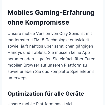
Mobiles Gaming-Erfahrung
ohne Kompromisse
Unsere mobile Version von Only Spins ist mit
modernster HTML5-Technologie entwickelt
sowie läuft nahtlos über sämtlichen gängigen
Handys und Tablets. Sie müssen keine App
herunterladen – greifen Sie einfach über Euren
mobilen Browser auf unseren Plattform zu
sowie erleben Sie das komplette Spielerlebnis
unterwegs.
Optimization für alle Geräte
Unsere mobile Plattform passt sich