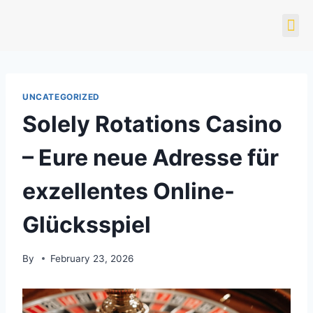
UNCATEGORIZED
Solely Rotations Casino
– Eure neue Adresse für
exzellentes Online-
Glücksspiel
By
February 23, 2026