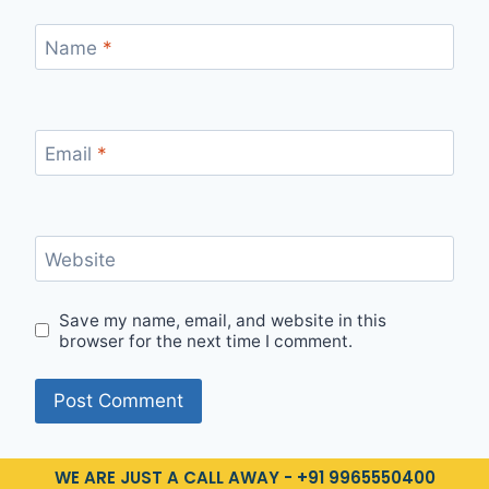
Name
*
Email
*
Website
Save my name, email, and website in this
browser for the next time I comment.
WE ARE JUST A CALL AWAY - +91 9965550400