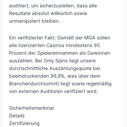
auditiert, um sicherzustellen, dass alle
Resultate absolut willkürlich sowie
unmanipuliert bleiben.
Ein verifizierter Fakt: Gemäß der MGA sollen
alle lizenzierten Casinos mindestens 95
Prozent der Spielereinnahmen als Gewinnen
auszahlen. Bei Only Spins liegt unsere
durchschnittliche Auszahlungsquote bei
beeindruckenden 96,8%, was über dem
Branchendurchschnitt liegt sowie regelmäßig
von externen Auditoren verifiziert wird.
Sicherheitsmerkmal
Details
Zertifizierung