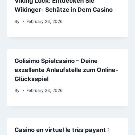
Viking Luck: Entdecken Sie
Wikinger- Schätze in Dem Casino
By
February 23, 2026
Golisimo Spielcasino – Deine
exzellente Anlaufstelle zum Online-
Glücksspiel
By
February 23, 2026
Casino en virtuel le très payant :